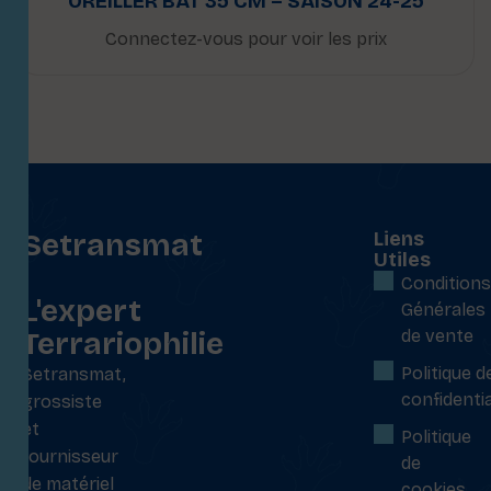
OREILLER BAT 35 CM – SAISON 24-25
Connectez-vous pour voir les prix
Setransmat
Liens
Utiles
:
Conditions
L'expert
Générales
Terrariophilie
de vente
Politique d
Setransmat,
confidentia
grossiste
et
Politique
fournisseur
de
de matériel
cookies