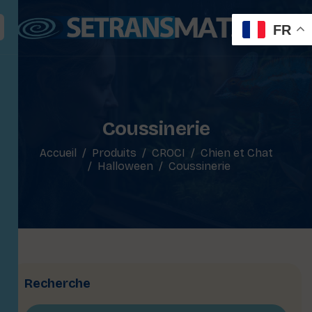
FR
Coussinerie
Accueil
Produits
CROCI
Chien et Chat
Halloween
Coussinerie
Recherche