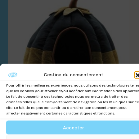
Gestion du consentement
Pour offrir les meilleures expériences, nous utilisons des technologies telle
que les cookies pour stocker et/ou accéder aux informations des appareils
Le fait de consentir à ces technologies nous permettra de traiter des
données telles que le comportement de navigation ou les ID uniques sur ce
site. Le fait de ne pas consentir ou de retirer son consentement peut
CORBEILLE FRIGHT NOIR PUMPKING
affecter négativement certaines caractéristiques et fonctions.
40X40X35 CM – SAISON 24-25
Connectez-vous pour voir les prix
Accepter