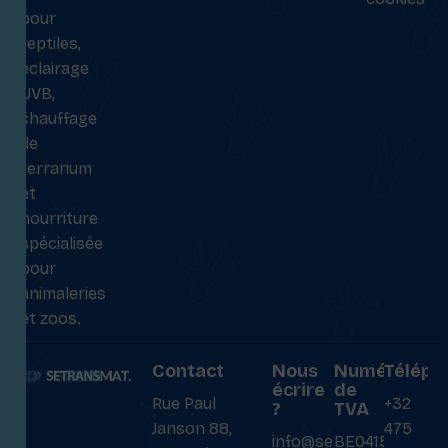
pour
reptiles,
éclairage
UVB,
chauffage
de
terrarium
et
nourriture
spécialisée
pour
animaleries
et zoos.
Contact
Nous
Numéro
Téléph
écrire
de
Rue Paul
+32
?
TVA
Janson 88,
475
info@setransmat.com
BE0415027069