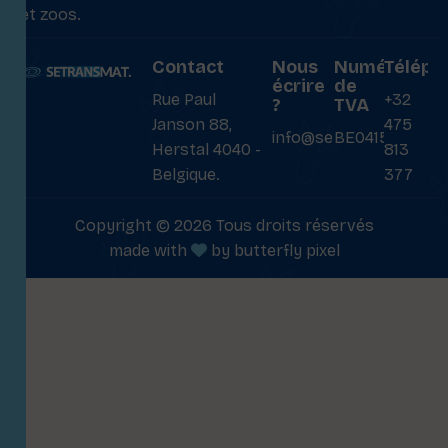
et zoos.
Contact
Nous
Numéro
Téléph
écrire
de
Rue Paul
+32
?
TVA
Janson 88,
475
info@setransmat.com
BE0415027069
Herstal 4040 -
813
Belgique.
377
Copyright © 2026 Tous droits réservés
made with
by
butterfly pixel