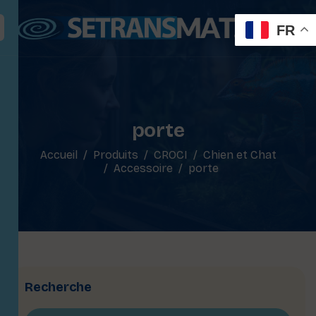
FR
porte
Accueil
Produits
CROCI
Chien et Chat
Accessoire
porte
Recherche